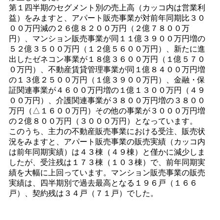
第１四半期のセグメント別の売上高（カッコ内は営業利
益）をみますと、アパート販売事業が対前年同期比３０
００万円減の２６億８２００万円（２億７８００万
円）、マンション販売事業が同１１億３９００万円増の
５２億３５００万円（１２億５６００万円）、新たに進
出したゼネコン事業が１８億３６００万円（１億５７０
０万円）、不動産賃貸管理事業が同１億８４００万円増
の１３億２５００万円（１億３９００万円）、金融・保
証関連事業が４６００万円増の１億１３００万円（４９
００万円）、介護関連事業が３８００万円増の３８００
万円（△１６００万円）その他の事業が３０００万円増
の２億８００万円（３０００万円）となっています。
このうち、主力の不動産販売事業における受注、販売状
況をみますと、アパート販売事業の販売実績（カッコ内
は前年同期実績）は４３棟（４９棟）と僅かに減少しま
したが、受注残は１７３棟（１０３棟）で、前年同期実
績を大幅に上回っています。マンション販売事業の販売
実績は、四半期別で過去最高となる１９６戸（１６６
戸）、契約残は３４戸（７１戸）でした。