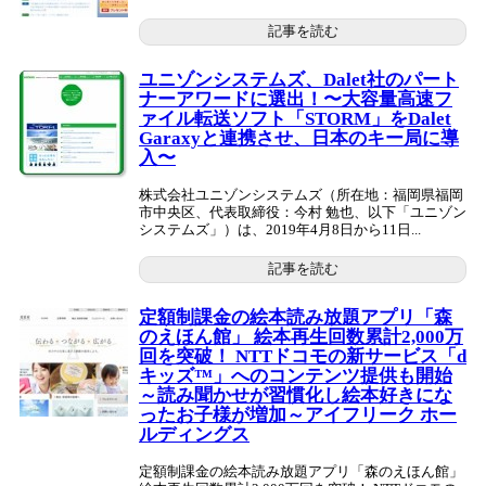
記事を読む
ユニゾンシステムズ、Dalet社のパート
ナーアワードに選出！〜大容量高速フ
ァイル転送ソフト「STORM」をDalet
Garaxyと連携させ、日本のキー局に導
入〜
株式会社ユニゾンシステムズ（所在地：福岡県福岡
市中央区、代表取締役：今村 勉也、以下「ユニゾン
システムズ」）は、2019年4月8日から11日...
記事を読む
定額制課金の絵本読み放題アプリ「森
のえほん館」 絵本再生回数累計2,000万
回を突破！ NTTドコモの新サービス「d
キッズ™」へのコンテンツ提供も開始
～読み聞かせが習慣化し絵本好きにな
ったお子様が増加～アイフリーク ホー
ルディングス
定額制課金の絵本読み放題アプリ「森のえほん館」