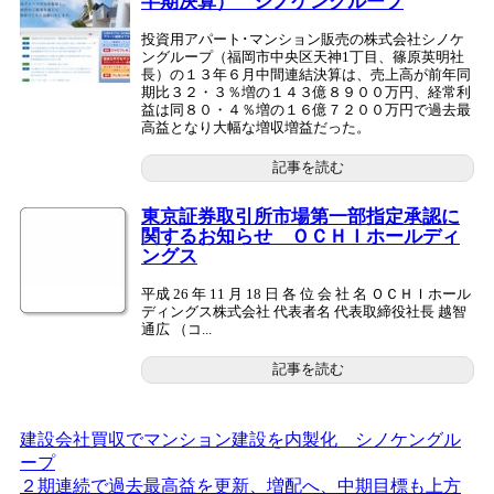
半期決算） シノケングループ
投資用アパート･マンション販売の株式会社シノケ
ングループ（福岡市中央区天神1丁目、篠原英明社
長）の１３年６月中間連結決算は、売上高が前年同
期比３２・３％増の１４３億８９００万円、経常利
益は同８０・４％増の１６億７２００万円で過去最
高益となり大幅な増収増益だった。
記事を読む
東京証券取引所市場第一部指定承認に
関するお知らせ ＯＣＨＩホールディ
ングス
平成 26 年 11 月 18 日 各 位 会 社 名 ＯＣＨＩホール
ディングス株式会社 代表者名 代表取締役社長 越智
通広 （コ...
記事を読む
建設会社買収でマンション建設を内製化 シノケングル
ープ
２期連続で過去最高益を更新、増配へ、中期目標も上方