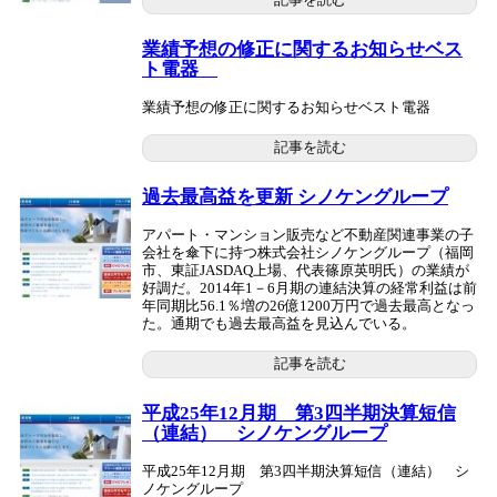
記事を読む
業績予想の修正に関するお知らせベス
ト電器
業績予想の修正に関するお知らせベスト電器
記事を読む
過去最高益を更新 シノケングループ
アパート・マンション販売など不動産関連事業の子
会社を傘下に持つ株式会社シノケングループ（福岡
市、東証JASDAQ上場、代表篠原英明氏）の業績が
好調だ。2014年1－6月期の連結決算の経常利益は前
年同期比56.1％増の26億1200万円で過去最高となっ
た。通期でも過去最高益を見込んでいる。
記事を読む
平成25年12月期 第3四半期決算短信
（連結） シノケングループ
平成25年12月期 第3四半期決算短信（連結） シ
ノケングループ