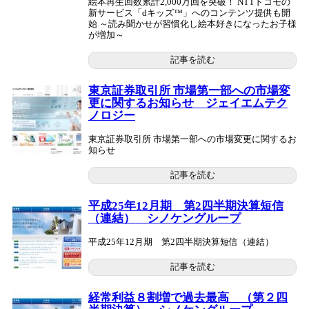
絵本再生回数累計2,000万回を突破！ NTTドコモの
新サービス「dキッズ™」へのコンテンツ提供も開
始 ～読み聞かせが習慣化し絵本好きになったお子様
が増加～
記事を読む
東京証券取引所 市場第一部への市場変
更に関するお知らせ ジェイエムテク
ノロジー
東京証券取引所 市場第一部への市場変更に関するお
知らせ
記事を読む
平成25年12月期 第2四半期決算短信
（連結） シノケングループ
平成25年12月期 第2四半期決算短信（連結）
記事を読む
経常利益８割増で過去最高 （第２四