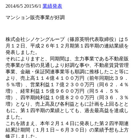
2014/6/5
2015/6/1
業績発表
マンション販売事業が好調
株式会社シノケングループ（篠原英明代表取締役）は５
月１２日、平成２６年１２月期第１四半期の連結業績を
発表しました。
それによりますと、同期間は、主力事業である不動産販
売事業が当初の見通しより好調な事や、不動産賃貸管理
事業、金融・保証関連事業等も順調に推移したこと等に
より、売上高１１４億４１００万円（前年同期比３９．
５％増）、営業利益１７億２３００万円（同６２．４％
増）、経常利益１５億９６００万円（同５４．５％
増）、四半期純利益１０億８２００万円（同３６．３％
増）となり、売上高及び各利益ともに計画を上回るとと
もに、第１四半期の業績としても、過去最高益を達成し
ました。
これを踏まえ、本年２月１４日に発表した第２四半期連
結累計期間（１月１日～６月３０日）の業績予想も上方
修正しました。