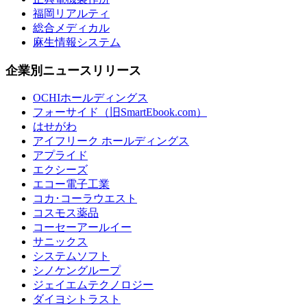
福岡リアルティ
総合メディカル
麻生情報システム
企業別ニュースリリース
OCHIホールディングス
フォーサイド（旧SmartEbook.com）
はせがわ
アイフリーク ホールディングス
アプライド
エクシーズ
エコー電子工業
コカ･コーラウエスト
コスモス薬品
コーセーアールイー
サニックス
システムソフト
シノケングループ
ジェイエムテクノロジー
ダイヨシトラスト