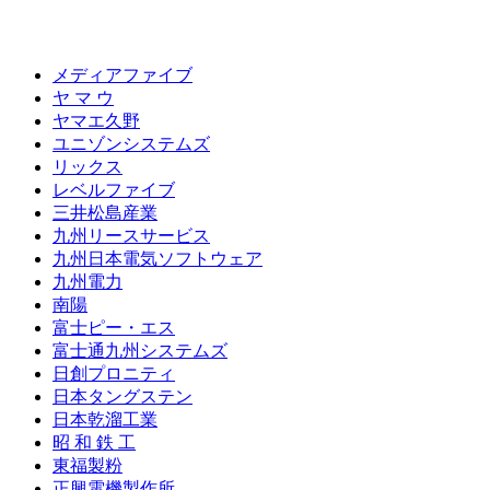
メディアファイブ
ヤ マ ウ
ヤマエ久野
ユニゾンシステムズ
リックス
レベルファイブ
三井松島産業
九州リースサービス
九州日本電気ソフトウェア
九州電力
南陽
富士ピー・エス
富士通九州システムズ
日創プロニティ
日本タングステン
日本乾溜工業
昭 和 鉄 工
東福製粉
正興電機製作所