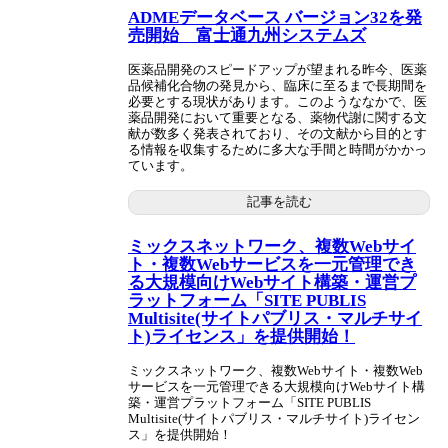
ADMEデータベース バージョン32を発
売開始 富士通九州システムズ
医薬品開発のスピードアップが望まれる昨今、医薬
品候補化合物の発見から、臨床に至るまで長期間を
必要とする現状があります。このようななかで、医
薬品開発において重要となる、薬物代謝に関する文
献が数多く発表されており、その文献から目的とす
る情報を収集するために多大な手間と時間がかかっ
ています。
記事を読む
ミックスネットワーク、複数Webサイ
ト・複数Webサービスを一元管理でき
る大規模向けWebサイト構築・運営プ
ラットフォーム「SITE PUBLIS
Multisite(サイトパブリス・マルチサイ
ト)ライセンス」を提供開始！
ミックスネットワーク、複数Webサイト・複数Web
サービスを一元管理できる大規模向けWebサイト構
築・運営プラットフォーム「SITE PUBLIS
Multisite(サイトパブリス・マルチサイト)ライセン
ス」を提供開始！