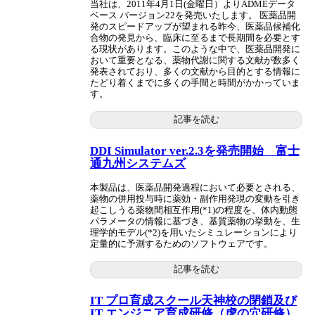
当社は、2011年4月1日(金曜日）よりADMEデータ
ベース バージョン22を発売いたします。 医薬品開
発のスピードアップが望まれる昨今、医薬品候補化
合物の発見から、臨床に至るまで長期間を必要とす
る現状があります。このような中で、医薬品開発に
おいて重要となる、薬物代謝に関する文献が数多く
発表されており、多くの文献から目的とする情報に
たどり着くまでに多くの手間と時間がかかっていま
す。
記事を読む
DDI Simulator ver.2.3を発売開始 富士
通九州システムズ
本製品は、医薬品開発過程において必要とされる、
薬物の併用投与時に薬効・副作用発現の変動を引き
起こしうる薬物間相互作用(*1)の程度を、体内動態
パラメータの情報に基づき、基質薬物の挙動を、生
理学的モデル(*2)を用いたシミュレーションにより
定量的に予測するためのソフトウェアです。
記事を読む
IT プロ育成スクール天神校の閉鎖及び
IT エンジニア育成研修（虎の穴研修）