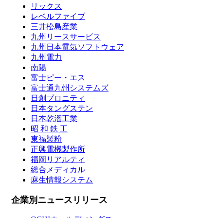
リックス
レベルファイブ
三井松島産業
九州リースサービス
九州日本電気ソフトウェア
九州電力
南陽
富士ピー・エス
富士通九州システムズ
日創プロニティ
日本タングステン
日本乾溜工業
昭 和 鉄 工
東福製粉
正興電機製作所
福岡リアルティ
総合メディカル
麻生情報システム
企業別ニュースリリース