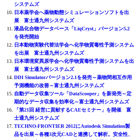
システムズ
日本薬学会へ薬物動態シミュレーションソフトを出
展 富士通九州システムズ
液晶化合物データベース「LiqCryst」バージョン5.2
を発売開始
日本動物実験代替法学会へ化学物質毒性予測システム
を出展 富士通九州システムズ
日本環境変異原学会へ化学物質毒性予測システムを出
展 富士通九州システムズ
DDI Simulatorバージョン2.1を発売～薬物間相互作用
予測機能の改善～富士通九州システムズ
自動データ収集ツール「DataScooper」を新発売～定
期的なデータ収集を効率化～富士通九州システムズ
「第21回 経営に貢献するCAEセミナー」を開催 富
士通九州システムズ
TECHNO-FRONTIER 2012にAutodesk Simulation製
品を出展～各種3次元CADと連携して解析。安全性、