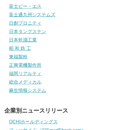
富士ピー・エス
富士通九州システムズ
日創プロニティ
日本タングステン
日本乾溜工業
昭 和 鉄 工
東福製粉
正興電機製作所
福岡リアルティ
総合メディカル
麻生情報システム
企業別ニュースリリース
OCHIホールディングス