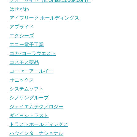
フォーサイド（旧SmartEbook.com）
はせがわ
アイフリーク ホールディングス
アプライド
エクシーズ
エコー電子工業
コカ･コーラウエスト
コスモス薬品
コーセーアールイー
サニックス
システムソフト
シノケングループ
ジェイエムテクノロジー
ダイヨシトラスト
トラストホールディングス
ハウインターナショナル