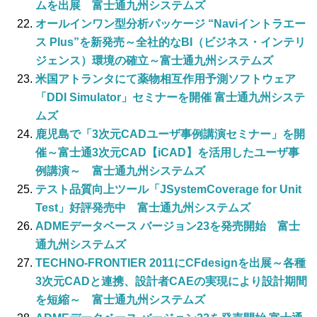
ムを出展 富士通九州システムズ
オールインワン型分析パッケージ “Naviイントラエー
ス Plus”を新発売～全社的なBI（ビジネス・インテリ
ジェンス）環境の確立～富士通九州システムズ
米国アトランタにて薬物相互作用予測ソフトウェア
「DDI Simulator」セミナーを開催 富士通九州システ
ムズ
鹿児島で「3次元CADユーザ事例講演セミナー」を開
催～富士通3次元CAD【iCAD】を活用したユーザ事
例講演～ 富士通九州システムズ
テスト品質向上ツール「JSystemCoverage for Unit
Test」好評発売中 富士通九州システムズ
ADMEデータベース バージョン23を発売開始 富士
通九州システムズ
TECHNO-FRONTIER 2011にCFdesignを出展～各種
3次元CADと連携、設計者CAEの実現により設計期間
を短縮～ 富士通九州システムズ