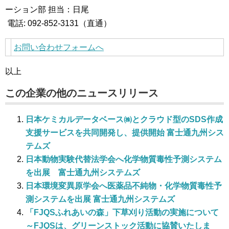
ーション部 担当：日尾
電話: 092-852-3131（直通）
お問い合わせフォームへ
以上
この企業の他のニュースリリース
日本ケミカルデータベース㈱とクラウド型のSDS作成
支援サービスを共同開発し、提供開始 富士通九州シス
テムズ
日本動物実験代替法学会へ化学物質毒性予測システム
を出展 富士通九州システムズ
日本環境変異原学会へ医薬品不純物・化学物質毒性予
測システムを出展 富士通九州システムズ
「FJQSふれあいの森」下草刈り活動の実施について
～FJQSは、グリーンストック活動に協賛いたしま