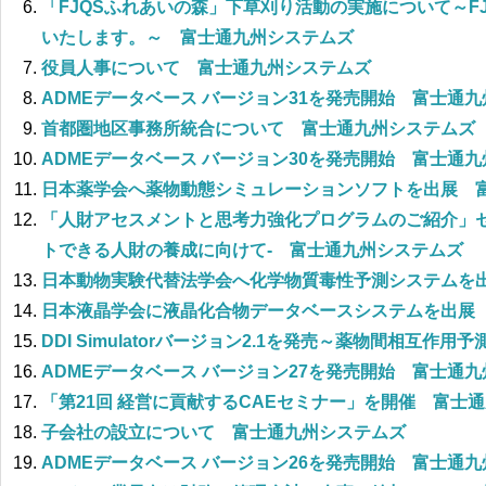
「FJQSふれあいの森」下草刈り活動の実施について～F
いたします。～ 富士通九州システムズ
役員人事について 富士通九州システムズ
ADMEデータベース バージョン31を発売開始 富士通
首都圏地区事務所統合について 富士通九州システムズ
ADMEデータベース バージョン30を発売開始 富士通
日本薬学会へ薬物動態シミュレーションソフトを出展 
「人財アセスメントと思考力強化プログラムのご紹介」セ
トできる人財の養成に向けて- 富士通九州システムズ
日本動物実験代替法学会へ化学物質毒性予測システムを
日本液晶学会に液晶化合物データベースシステムを出展
DDI Simulatorバージョン2.1を発売～薬物間相互
ADMEデータベース バージョン27を発売開始 富士通
「第21回 経営に貢献するCAEセミナー」を開催 富士
子会社の設立について 富士通九州システムズ
ADMEデータベース バージョン26を発売開始 富士通