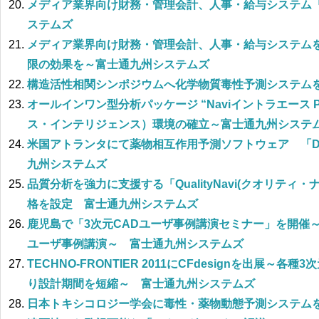
メディア業界向け財務・管理会計、人事・給与システム「
ステムズ
メディア業界向け財務・管理会計、人事・給与システムを
限の効果を～富士通九州システムズ
構造活性相関シンポジウムへ化学物質毒性予測システム
オールインワン型分析パッケージ “Naviイントラエース P
ス・インテリジェンス）環境の確立～富士通九州システ
米国アトランタにて薬物相互作用予測ソフトウェア 「DDI 
九州システムズ
品質分析を強力に支援する「QualityNavi(クオリテ
格を設定 富士通九州システムズ
鹿児島で「3次元CADユーザ事例講演セミナー」を開催～
ユーザ事例講演～ 富士通九州システムズ
TECHNO-FRONTIER 2011にCFdesignを出展～
り設計期間を短縮～ 富士通九州システムズ
日本トキシコロジー学会に毒性・薬物動態予測システム