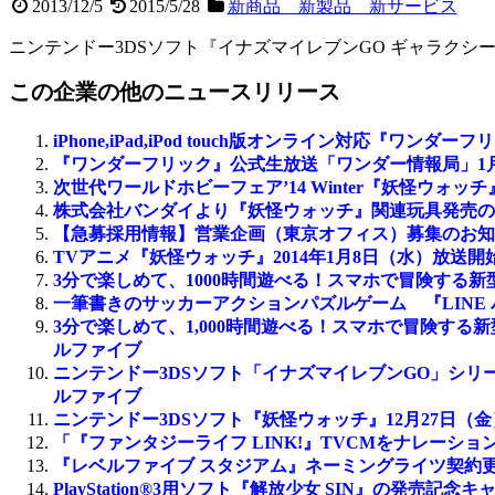
2013/12/5
2015/5/28
新商品 新製品 新サービス
ニンテンドー3DSソフト『イナズマイレブンGO ギャラク
この企業の他のニュースリリース
iPhone,iPad,iPod touch版オンライン対応『
『ワンダーフリック』公式生放送「ワンダー情報局」1月3
次世代ワールドホビーフェア’14 Winter『妖怪ウ
株式会社バンダイより『妖怪ウォッチ』関連玩具発売の
【急募採用情報】営業企画（東京オフィス）募集のお知
TVアニメ『妖怪ウォッチ』2014年1月8日（水）放送
3分で楽しめて、1000時間遊べる！スマホで冒険する新
一筆書きのサッカーアクションパズルゲーム 『LINE 
3分で楽しめて、1,000時間遊べる！スマホで冒険する新型RP
ルファイブ
ニンテンドー3DSソフト「イナズマイレブンGO」シリ
ルファイブ
ニンテンドー3DSソフト『妖怪ウォッチ』12月27日
「『ファンタジーライフ LINK!』TVCMをナレー
『レベルファイブ スタジアム』ネーミングライツ契約
PlayStation®3用ソフト『解放少女 SIN』の発売