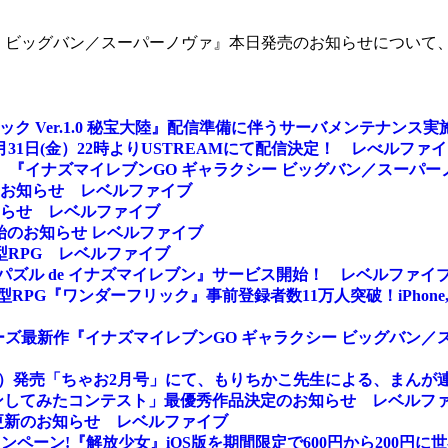
シー ビッグバン／スーパーノヴァ』本日発売のお知らせについて
ワンダーフリック Ver.1.0 秘宝大陸』配信準備に伴うサーバメンテ
1日(金）22時よりUSTREAMにて配信決定！ レべルファ
ォッチ』『イナズマイレブンGO ギャラクシー ビッグバン／スー
お知らせ レベルファイブ
らせ レベルファイブ
開始のお知らせ レベルファイブ
型RPG レベルファイブ
パズル de イナズマイレブン』サービス開始！ レベルファイ
G『ワンダーフリック』事前登録者数11万人突破！iPhone, iPa
ーズ最新作『イナズマイレブンGO ギャラクシー ビッグバン／
（金）発売「ちゃお2月号」にて、もりちかこ先生による、まん
ションしてみたコンテスト」最優秀作品決定のお知らせ レベルフ
更新のお知らせ レベルファイブ
記念キャンペーン!『解放少女』iOS版を期間限定で600円から200