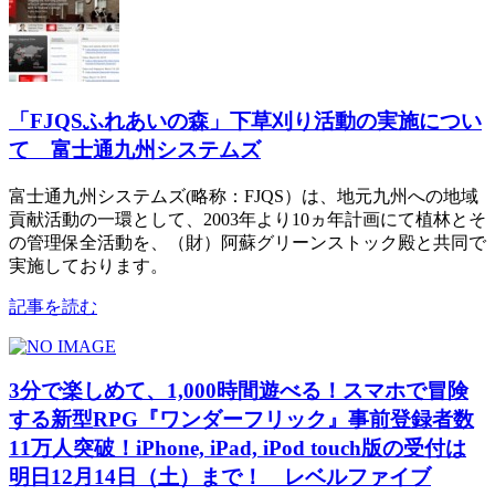
「FJQSふれあいの森」下草刈り活動の実施につい
て 富士通九州システムズ
富士通九州システムズ(略称：FJQS）は、地元九州への地域
貢献活動の一環として、2003年より10ヵ年計画にて植林とそ
の管理保全活動を、（財）阿蘇グリーンストック殿と共同で
実施しております。
記事を読む
3分で楽しめて、1,000時間遊べる！スマホで冒険
する新型RPG『ワンダーフリック』事前登録者数
11万人突破！iPhone, iPad, iPod touch版の受付は
明日12月14日（土）まで！ レベルファイブ