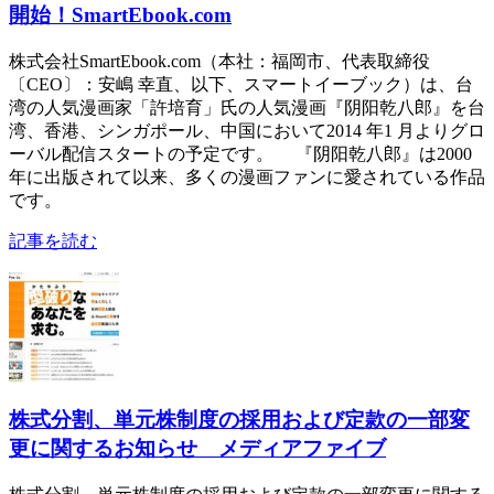
開始！SmartEbook.com
株式会社SmartEbook.com（本社：福岡市、代表取締役
〔CEO〕：安嶋 幸直、以下、スマートイーブック）は、台
湾の人気漫画家「許培育」氏の人気漫画『阴阳乾八郎』を台
湾、香港、シンガポール、中国において2014 年1 月よりグロ
ーバル配信スタートの予定です。 『阴阳乾八郎』は2000
年に出版されて以来、多くの漫画ファンに愛されている作品
です。
記事を読む
株式分割、単元株制度の採用および定款の一部変
更に関するお知らせ メディアファイブ