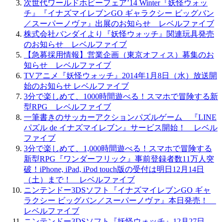
次世代ワールドホビーフェア’14 Winter『妖怪ウォッ
チ』『イナズマイレブンGO ギャラクシー ビッグバン
／スーパーノヴァ』出展のお知らせ レベルファイブ
株式会社バンダイより『妖怪ウォッチ』関連玩具発売
のお知らせ レベルファイブ
【急募採用情報】営業企画（東京オフィス）募集のお
知らせ レベルファイブ
TVアニメ『妖怪ウォッチ』2014年1月8日（水）放送開
始のお知らせ レベルファイブ
3分で楽しめて、1000時間遊べる！スマホで冒険する新
型RPG レベルファイブ
一筆書きのサッカーアクションパズルゲーム 『LINE
パズル de イナズマイレブン』サービス開始！ レベル
ファイブ
3分で楽しめて、1,000時間遊べる！スマホで冒険する
新型RPG『ワンダーフリック』事前登録者数11万人突
破！iPhone, iPad, iPod touch版の受付は明日12月14日
（土）まで！ レベルファイブ
ニンテンドー3DSソフト『イナズマイレブンGO ギャ
ラクシー ビッグバン／スーパーノヴァ』本日発売！
レベルファイブ
ニンテンドー3DSソフト『妖怪ウォッチ』12月27日