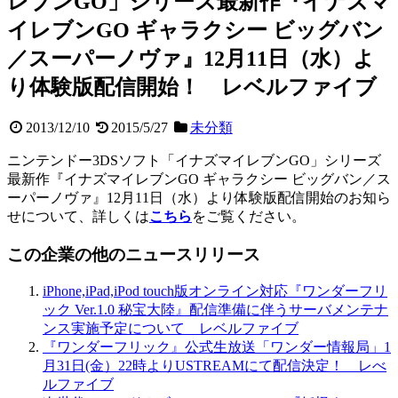
レブンGO」シリーズ最新作『イナズマ
イレブンGO ギャラクシー ビッグバン
／スーパーノヴァ』12月11日（水）よ
り体験版配信開始！ レベルファイブ
2013/12/10
2015/5/27
未分類
ニンテンドー3DSソフト「イナズマイレブンGO」シリーズ
最新作『イナズマイレブンGO ギャラクシー ビッグバン／ス
ーパーノヴァ』12月11日（水）より体験版配信開始のお知ら
せについて、詳しくは
こちら
をご覧ください。
この企業の他のニュースリリース
iPhone,iPad,iPod touch版オンライン対応『ワンダーフリ
ック Ver.1.0 秘宝大陸』配信準備に伴うサーバメンテナ
ンス実施予定について レベルファイブ
『ワンダーフリック』公式生放送「ワンダー情報局」1
月31日(金）22時よりUSTREAMにて配信決定！ レべ
ルファイブ