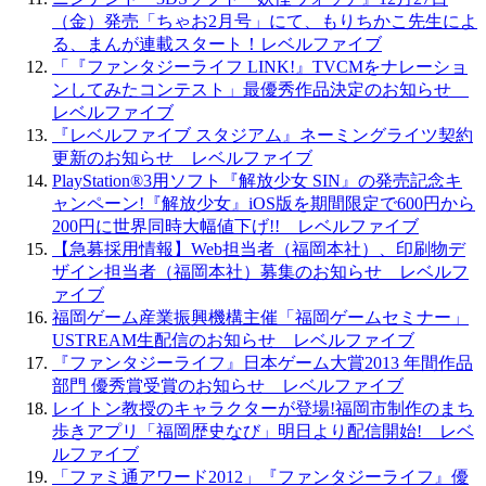
（金）発売「ちゃお2月号」にて、もりちかこ先生によ
る、まんが連載スタート！レベルファイブ
「『ファンタジーライフ LINK!』TVCMをナレーショ
ンしてみたコンテスト」最優秀作品決定のお知らせ
レベルファイブ
『レベルファイブ スタジアム』ネーミングライツ契約
更新のお知らせ レベルファイブ
PlayStation®3用ソフト『解放少女 SIN』の発売記念キ
ャンペーン!『解放少女』iOS版を期間限定で600円から
200円に世界同時大幅値下げ!! レベルファイブ
【急募採用情報】Web担当者（福岡本社）、印刷物デ
ザイン担当者（福岡本社）募集のお知らせ レベルフ
ァイブ
福岡ゲーム産業振興機構主催「福岡ゲームセミナー」
USTREAM生配信のお知らせ レベルファイブ
『ファンタジーライフ』日本ゲーム大賞2013 年間作品
部門 優秀賞受賞のお知らせ レベルファイブ
レイトン教授のキャラクターが登場!福岡市制作のまち
歩きアプリ「福岡歴史なび」明日より配信開始! レベ
ルファイブ
「ファミ通アワード2012」『ファンタジーライフ』優