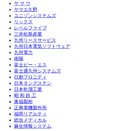
ヤ マ ウ
ヤマエ久野
ユニゾンシステムズ
リックス
レベルファイブ
三井松島産業
九州リースサービス
九州日本電気ソフトウェア
九州電力
南陽
富士ピー・エス
富士通九州システムズ
日創プロニティ
日本タングステン
日本乾溜工業
昭 和 鉄 工
東福製粉
正興電機製作所
福岡リアルティ
総合メディカル
麻生情報システム