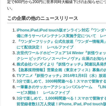
定で600円から200円に世界同時大幅値下げのお知らせに
い。
この企業の他のニュースリリース
iPhone,iPad,iPod touch版オンライン対応『ワン
備に伴うサーバメンテナンス実施予定について レ
『ワンダーフリック』公式生放送「ワンダー情報局」1月
にて配信決定！ レべルファイブ
次世代ワールドホビーフェア’14 Winter『妖怪ウ
クシー ビッグバン／スーパーノヴァ』出展のお知ら
株式会社バンダイより『妖怪ウォッチ』関連玩具発
【急募採用情報】営業企画（東京オフィス）募集の
TVアニメ『妖怪ウォッチ』2014年1月8日（水）放
3分で楽しめて、1000時間遊べる！スマホで冒険す
一筆書きのサッカーアクションパズルゲーム 『LINE
ービス開始！ レベルファイブ
3分で楽しめて、1,000時間遊べる！スマホで冒険
前登録者数11万人突破！iPhone, iPad, iPod t