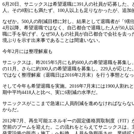
6月20日、サニックスは希望退職に391人の社員が応募した、
人。その8割にも満たず、100人以上も足りなかったが、追
なぜか。500人の削減目標に対し、結果として退職者が「9
4月以降、希望退職ではなく、自己都合で退職した人が50人
職に手を挙げず、なぜ50人もの社員が自己都合で会社を去っ
境ぶりを示す出来事であることは間違いない。
今年2月には整理解雇も
サニックスは、昨2015年5月にも約600人の希望退職を募集
の11月、さらに約300人の希望退職を募集し、229人が応じ
ではなく整理解雇（退職日は2016年2月末）を行う事態とな
そして今年も希望退職を実施。2016年7月末には1900人割れと
期中平均4418人と比べ、実に6割減の水準だ。
サニックスがここまで急速に人員削減を進めなければならな
からだ。
2012年7月、再生可能エネルギーの固定価格買取制度（FI
空前のブームを迎えた。この流れをとらえてサニックスは、
発電設備の販売・施工」へ転換。人員を急膨張させ、業績拡