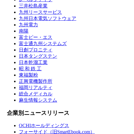
三井松島産業
九州リースサービス
九州日本電気ソフトウェア
九州電力
南陽
富士ピー・エス
富士通九州システムズ
日創プロニティ
日本タングステン
日本乾溜工業
昭 和 鉄 工
東福製粉
正興電機製作所
福岡リアルティ
総合メディカル
麻生情報システム
企業別ニュースリリース
OCHIホールディングス
フォーサイド（旧SmartEbook.com）