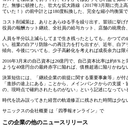
だ。無惨に頓挫した、壮大な拡大路線（2017年3月期に売上高3
ていた！）の前中計とは180度転換した、完全な縮小均衡策
コスト削減策は、ありとあらゆる手を繰り出す。冒頭に挙げ
役員の報酬カット継続、全社員の給与カット、店舗の統廃合
人員を半分以上減らしてまで生き残ったとしても、かつての
い。祖業の白アリ防除への再注力を打ち出すが、近年、白ア
傾向。今後についても、少子高齢化を考えれば成長余力は限
2016年3月末の自己資本は26億円で、自己資本比率は約8％と
ような40億円台の最終赤字に陥れば、債務超過に陥りかねな
決算短信には、「継続企業の前提に関する重要事象等」が付
「進捗の途上にある」ことから、メインバンクからの支援・
の、現時点で確約されたものがない」という記述になってい
時代を読み誤ってきた経営の軌道修正に残された時間は少な
サニックスの会社概要 は「四季報オンライン」で
この企業の他のニュースリリース