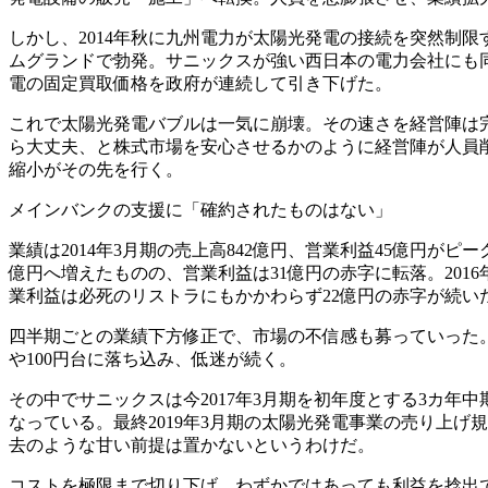
しかし、2014年秋に九州電力が太陽光発電の接続を突然制
ムグランドで勃発。サニックスが強い西日本の電力会社にも
電の固定買取価格を政府が連続して引き下げた。
これで太陽光発電バブルは一気に崩壊。その速さを経営陣は
ら大丈夫、と株式市場を安心させるかのように経営陣が人員
縮小がその先を行く。
メインバンクの支援に「確約されたものはない」
業績は2014年3月期の売上高842億円、営業利益45億円がピー
億円へ増えたものの、営業利益は31億円の赤字に転落。2016年
業利益は必死のリストラにもかかわらず22億円の赤字が続い
四半期ごとの業績下方修正で、市場の不信感も募っていった。20
や100円台に落ち込み、低迷が続く。
その中でサニックスは今2017年3月期を初年度とする3カ年
なっている。最終2019年3月期の太陽光発電事業の売り上げ規
去のような甘い前提は置かないというわけだ。
コストを極限まで切り下げ、わずかではあっても利益を捻出