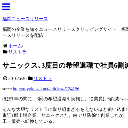
福岡ニュースリリース
福岡の企業を知るニュースリリースクリッピングサイト 福
ースリリースを配信
ホーム
リストラ
サニックス､3度目の希望退職で社員6割
2016/6/26
リストラ
sorce
http://toyokeizai.net/articles/-/124156
ほぼ1年の間に、3回の希望退職を実施し、従業員は6割減へ
そんな大胆なリストラに取り組まざるをえないほど追い込ま
東証1部上場企業、サニックスだ。白アリ防除で創業したが
工・販売へ転換している。