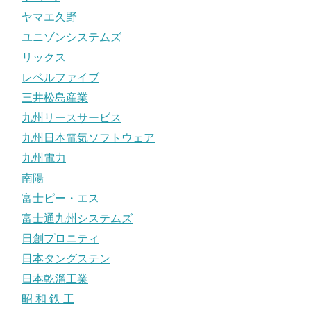
ヤマエ久野
ユニゾンシステムズ
リックス
レベルファイブ
三井松島産業
九州リースサービス
九州日本電気ソフトウェア
九州電力
南陽
富士ピー・エス
富士通九州システムズ
日創プロニティ
日本タングステン
日本乾溜工業
昭 和 鉄 工