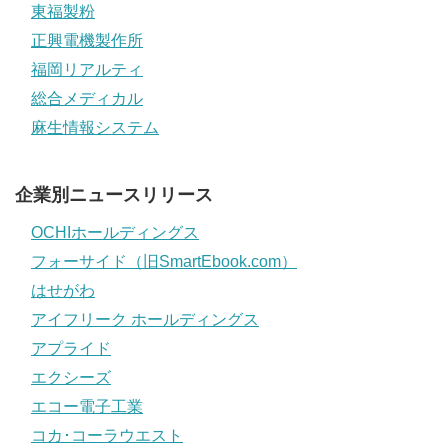
東福製粉
正興電機製作所
福岡リアルティ
総合メディカル
麻生情報システム
企業別ニュースリリース
OCHIホールディングス
フォーサイド（旧SmartEbook.com）
はせがわ
アイフリーク ホールディングス
アプライド
エクシーズ
エコー電子工業
コカ･コーラウエスト