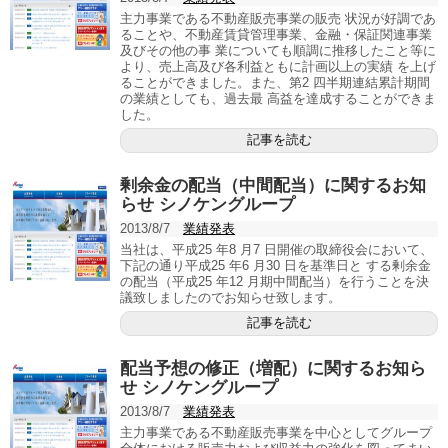
主力事業である不動産販売事業の販売 状況が好調であ
ることや、不動産賃貸管理事業、金融・保証関連事業
及びその他の事 業についても順調に推移したこと等に
より、売上高及び各利益ともに計画以上の実績 を上げ
ることができました。また、第2 四半期連結累計期間
の業績としても、過去最 高益を達成することができま
した。
記事を読む
剰余金の配当（中間配当）に関するお知
らせ シノケングループ
2013/8/7
業績発表
当社は、平成25 年8 月7 日開催の取締役会において、
下記の通り平成25 年6 月30 日を基準日と する剰余金
の配当（平成25 年12 月期中間配当）を行うことを決
議致しましたのでお知らせ致します。
記事を読む
配当予想の修正（増配）に関するお知ら
せ シノケングループ
2013/8/7
業績発表
主力事業である不動産販売事業を中心としてグループ