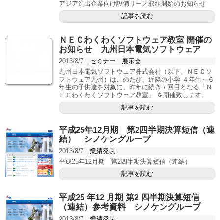
アジア進出企業向け設備リース取組開始のお知らせ
記事を読む
ＮＥＣわくわくソフトウェア教室 開催の
お知らせ 九州日本電気ソフトウェア
2013/8/7
セミナー 展示会
九州日本電気ソフトウェア株式会社（以下、ＮＥＣソ
フトウェア九州）はこのたび、近隣の小学 ４年生～６
年生の子供達を対象に、昨年に続き７回目となる「Ｎ
ＥＣわくわくソフトウェア教室」 を開催致します。
記事を読む
平成25年12月期 第2四半期決算短信（連
結） シノケングループ
2013/8/7
業績発表
平成25年12月期 第2四半期決算短信（連結）
記事を読む
平成25 年12 月期 第2 四半期決算短信
（連結）参考資料 シノケングループ
2013/8/7
業績発表