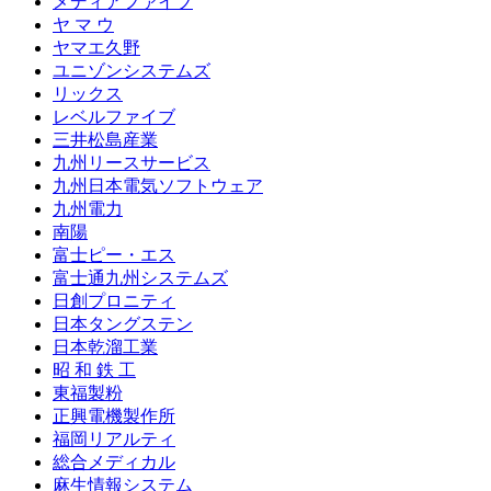
メディアファイブ
ヤ マ ウ
ヤマエ久野
ユニゾンシステムズ
リックス
レベルファイブ
三井松島産業
九州リースサービス
九州日本電気ソフトウェア
九州電力
南陽
富士ピー・エス
富士通九州システムズ
日創プロニティ
日本タングステン
日本乾溜工業
昭 和 鉄 工
東福製粉
正興電機製作所
福岡リアルティ
総合メディカル
麻生情報システム