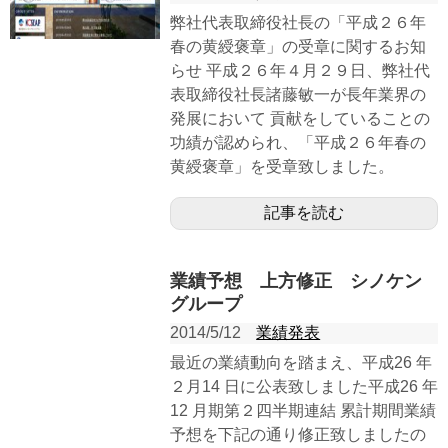
弊社代表取締役社長の「平成２６年
春の黄綬褒章」の受章に関するお知
らせ 平成２６年４月２９日、弊社代
表取締役社長諸藤敏一が長年業界の
発展において 貢献をしていることの
功績が認められ、「平成２６年春の
黄綬褒章」を受章致しました。
記事を読む
業績予想 上方修正 シノケン
グループ
2014/5/12
業績発表
最近の業績動向を踏まえ、平成26 年
２月14 日に公表致しました平成26 年
12 月期第２四半期連結 累計期間業績
予想を下記の通り修正致しましたの