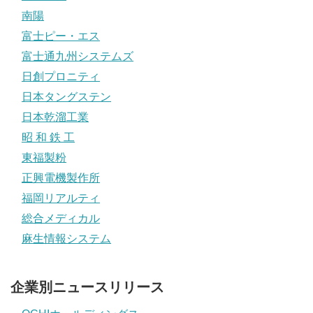
南陽
富士ピー・エス
富士通九州システムズ
日創プロニティ
日本タングステン
日本乾溜工業
昭 和 鉄 工
東福製粉
正興電機製作所
福岡リアルティ
総合メディカル
麻生情報システム
企業別ニュースリリース