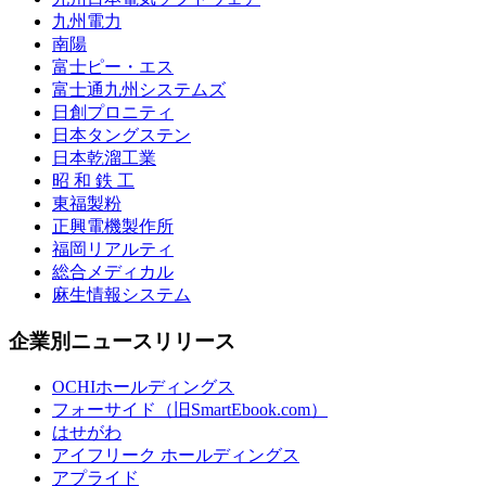
九州電力
南陽
富士ピー・エス
富士通九州システムズ
日創プロニティ
日本タングステン
日本乾溜工業
昭 和 鉄 工
東福製粉
正興電機製作所
福岡リアルティ
総合メディカル
麻生情報システム
企業別ニュースリリース
OCHIホールディングス
フォーサイド（旧SmartEbook.com）
はせがわ
アイフリーク ホールディングス
アプライド