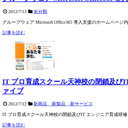
2012/7/13
未分類
グループウェア Microsoft Office365 導入支援のホームペ
記事を読む
IT プロ育成スクール天神校の閉鎖及び
ァイブ
2012/7/12
新商品 新製品 新サービス
IT プロ育成スクール天神校の閉鎖及びIT エンジニア育
記事を読む