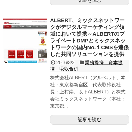
記事を読む
ALBERT、ミックスネットワー
クがデジタルマーケティング領
域において提携～ALBERTのプ
ライベートDMPとミックスネッ
トワークの国内No.１CMSを連係
した共同ソリューションを提供
2016/3/3
業務提携 資本提
携 吸収合併
株式会社ALBERT（アルベルト、本
社：東京都新宿区、代表取締役社
長：上村崇、以下ALBERT）と株式
会社ミックスネットワーク（本社：
東京都...
記事を読む