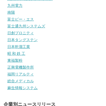
九州電力
南陽
富士ピー・エス
富士通九州システムズ
日創プロニティ
日本タングステン
日本乾溜工業
昭 和 鉄 工
東福製粉
正興電機製作所
福岡リアルティ
総合メディカル
麻生情報システム
企業別ニュースリリース