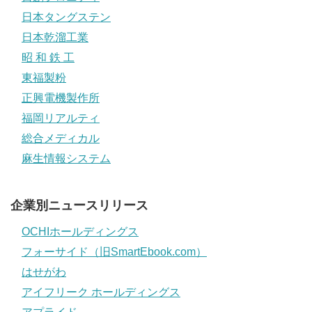
日本タングステン
日本乾溜工業
昭 和 鉄 工
東福製粉
正興電機製作所
福岡リアルティ
総合メディカル
麻生情報システム
企業別ニュースリリース
OCHIホールディングス
フォーサイド（旧SmartEbook.com）
はせがわ
アイフリーク ホールディングス