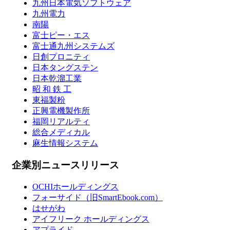
九州日本電気ソフトウェア
九州電力
南陽
富士ピー・エス
富士通九州システムズ
日創プロニティ
日本タングステン
日本乾溜工業
昭 和 鉄 工
東福製粉
正興電機製作所
福岡リアルティ
総合メディカル
麻生情報システム
企業別ニュースリリース
OCHIホールディングス
フォーサイド（旧SmartEbook.com）
はせがわ
アイフリーク ホールディングス
アプライド